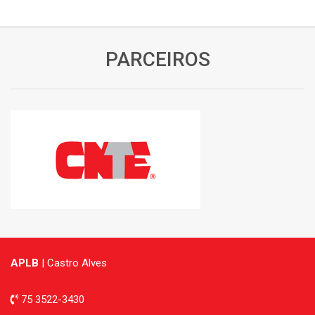
PARCEIROS
APLB
| Castro Alves
75 3522-3430