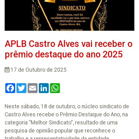
APLB Castro Alves vai receber o
prêmio destaque do ano 2025
17 de Outubro de 2025
Facebook
Twitter
Email
LinkedIn
WhatsApp
Neste sábado, 18 de outubro, o núcleo sindicato de
Castro Alves recebe o Prêmio Destaque do Ano, na
categoria “Melhor Sindicato”, resultado de uma
pesquisa de opinião popular que reconhece o
trabalho e a representatividade da entidade.