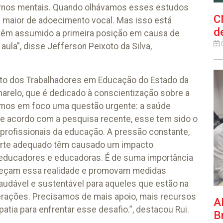
ornos mentais. Quando olhávamos esses estudos
C
a maior de adoecimento vocal. Mas isso está
d
 têm assumido a primeira posição em causa de
ula”, disse Jefferson Peixoto da Silva,
ato dos Trabalhadores em Educação do Estado da
marelo, que é dedicado à conscientização sobre a
emos em foco uma questão urgente: a saúde
e acordo com a pesquisa recente, esse tem sido o
 profissionais da educação. A pressão constante,
uporte adequado têm causado um impacto
 educadores e educadoras. É de suma importância
nheçam essa realidade e promovam medidas
audável e sustentável para aqueles que estão na
gerações. Precisamos de mais apoio, mais recursos
A
tia para enfrentar esse desafio.”, destacou Rui.
Br