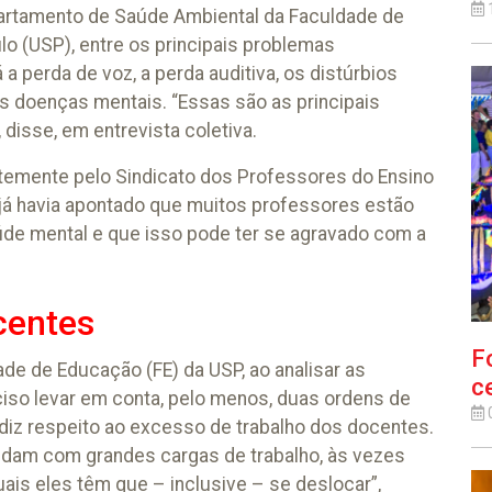
partamento de Saúde Ambiental da Faculdade de
o (USP), entre os principais problemas
a perda de voz, a perda auditiva, os distúrbios
 doenças mentais. “Essas são as principais
isse, em entrevista coletiva.
temente pelo Sindicato dos Professores do Ensino
 já havia apontado que muitos professores estão
de mental e que isso pode ter se agravado com a
centes
F
dade de Educação (FE) da USP, ao analisar as
ce
iso levar em conta, pelo menos, duas ordens de
, diz respeito ao excesso de trabalho dos docentes.
idam com grandes cargas de trabalho, às vezes
uais eles têm que – inclusive – se deslocar”,