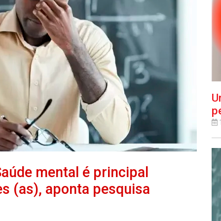
U
p
de mental é principal
s (as), aponta pesquisa