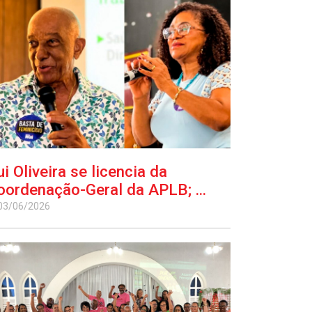
ui Oliveira se licencia da
oordenação-Geral da APLB; ...
03/06/2026