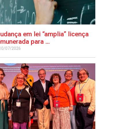
udança em lei “amplia” licença
emunerada para ...
10/07/2026